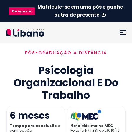
Matricule-se em uma pós e ganhe
Em
Agosto
:
outra de presente.
🎁
PÓS-GRADUAÇÃO A DISTÂNCIA
Ementa
Psicologia
Como funciona
Organizacional E Do
Credenciamento MEC
Trabalho
Preço
6
meses
Já sou aluno
Tempo para conclusão
e
Nota Máxima no MEC
certificação
Portaria Nª 1.881 de 29/10/19