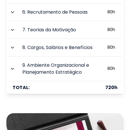
6
.
Recrutamento de Pessoas
80
h
7
.
Teorias da Motivação
80
h
8
.
Cargos, Salários e Benefícios
80
h
9
.
Ambiente Organizacional e
80
h
Planejamento Estratégico
TOTAL:
720
h