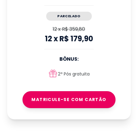
PARCELADO
12
x
R$ 359,80
12
x
R$ 179,90
BÔNUS:
2ª Pós gratuita
MATRICULE-SE COM CARTÃO