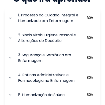
1
.
Processo do Cuidado Integral e
80
h
Humanizado em Enfermagem
2
.
Sinais Vitais, Higiene Pessoal e
80
h
Alterações de Decúbito
3
.
Segurança e Semiótica em
80
h
Enfermagem
4
.
Rotinas Administrativas e
80
h
Farmacologia na Enfermagem
5
.
Humanização da Saúde
80
h