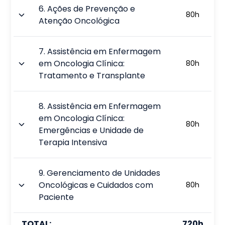
6
.
Ações de Prevenção e
80
h
Atenção Oncológica
7
.
Assistência em Enfermagem
em Oncologia Clínica:
80
h
Tratamento e Transplante
8
.
Assistência em Enfermagem
em Oncologia Clínica:
80
h
Emergências e Unidade de
Terapia Intensiva
9
.
Gerenciamento de Unidades
Oncológicas e Cuidados com
80
h
Paciente
TOTAL:
720
h