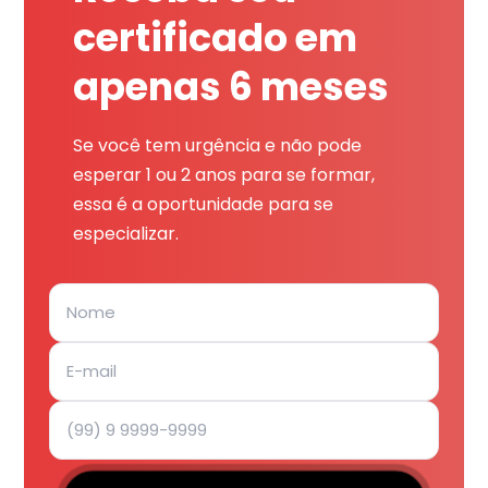
certificado em
apenas 6 meses
Se você tem urgência e não pode
esperar 1 ou 2 anos para se formar,
essa é a oportunidade para se
especializar.