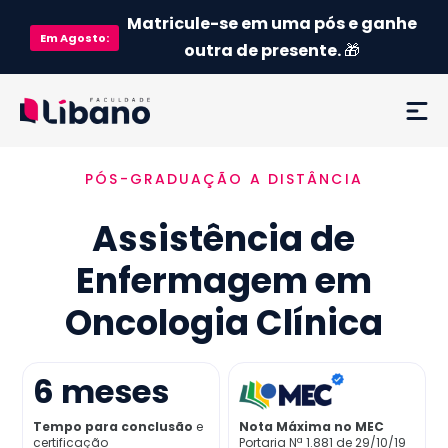
Matricule-se em uma pós e ganhe
Em
Agosto
:
outra de presente.
🎁
PÓS-GRADUAÇÃO A DISTÂNCIA
Ementa
Assistência de
Como funciona
Enfermagem em
Credenciamento MEC
Oncologia Clínica
Preço
6
meses
Já sou aluno
Tempo para conclusão
e
Nota Máxima no MEC
certificação
Portaria Nª 1.881 de 29/10/19