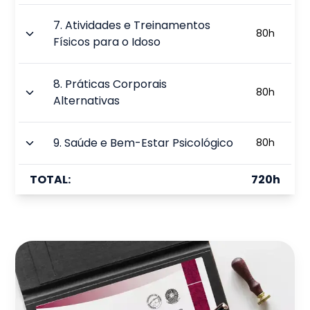
7
.
Atividades e Treinamentos
80
h
Físicos para o Idoso
8
.
Práticas Corporais
80
h
Alternativas
9
.
Saúde e Bem-Estar Psicológico
80
h
TOTAL:
720
h