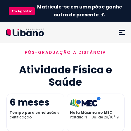
Matricule-se em uma pós e ganhe
Em
Agosto
:
outra de presente.
🎁
PÓS-GRADUAÇÃO A DISTÂNCIA
Ementa
Atividade Física e
Como funciona
Saúde
Credenciamento MEC
6
meses
Preço
Tempo para conclusão
e
Nota Máxima no MEC
certificação
Portaria Nª 1.881 de 29/10/19
Já sou aluno