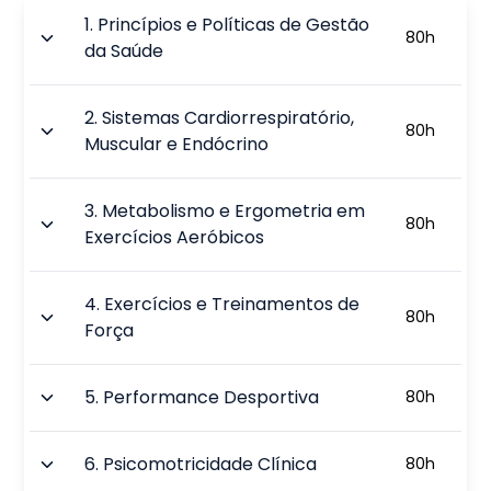
1
.
Princípios e Políticas de Gestão
80
h
da Saúde
2
.
Sistemas Cardiorrespiratório,
80
h
Muscular e Endócrino
3
.
Metabolismo e Ergometria em
80
h
Exercícios Aeróbicos
4
.
Exercícios e Treinamentos de
80
h
Força
5
.
Performance Desportiva
80
h
6
.
Psicomotricidade Clínica
80
h