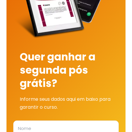
Quer ganhar a
segunda pós
grátis?
Informe seus dados aqui em baixo para
garantir o curso.