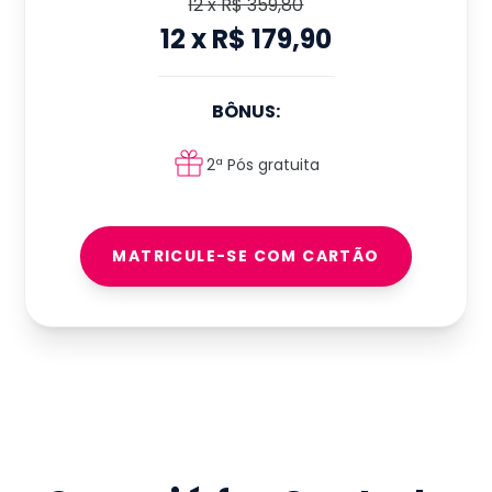
12
x
R$ 359,80
12
x
R$ 179,90
BÔNUS:
2ª Pós gratuita
MATRICULE-SE COM CARTÃO