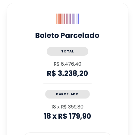
Boleto Parcelado
TOTAL
R$ 6.476,40
R$ 3.238,20
PARCELADO
18
x
R$ 359,80
18
x
R$ 179,90