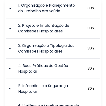
1
.
Organização e Planejamento
80
h
do Trabalho em Saúde
2
.
Projeto e Implantação de
80
h
Comissões Hospitalares
3
.
Organização e Tipologia das
80
h
Comissões Hospitalares
4
.
Boas Práticas de Gestão
80
h
Hospitalar
5
.
Infecções e a Segurança
80
h
Hospitalar
6
.
Vigilância e Monitoramento de