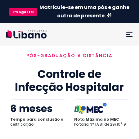
Matricule-se em uma pós e ganhe
Em
Agosto
:
outra de presente.
🎁
PÓS-GRADUAÇÃO A DISTÂNCIA
Ementa
Controle de
Como funciona
Infecção Hospitalar
Credenciamento MEC
6
meses
Preço
Tempo para conclusão
e
Nota Máxima no MEC
certificação
Portaria Nª 1.881 de 29/10/19
Já sou aluno