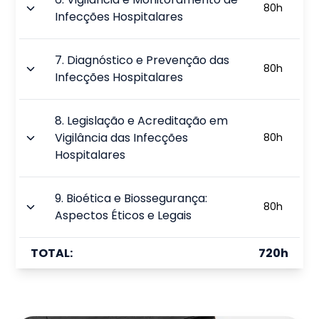
80
h
Infecções Hospitalares
7
.
Diagnóstico e Prevenção das
80
h
Infecções Hospitalares
8
.
Legislação e Acreditação em
Vigilância das Infecções
80
h
Hospitalares
9
.
Bioética e Biossegurança:
80
h
Aspectos Éticos e Legais
TOTAL:
720
h