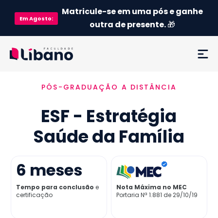
Matricule-se em uma pós e ganhe
Em
Agosto
:
outra de presente.
🎁
PÓS-GRADUAÇÃO A DISTÂNCIA
Ementa
ESF - Estratégia
Como funciona
Saúde da Família
Credenciamento MEC
6
meses
Preço
Tempo para conclusão
e
Nota Máxima no MEC
certificação
Portaria Nª 1.881 de 29/10/19
Já sou aluno