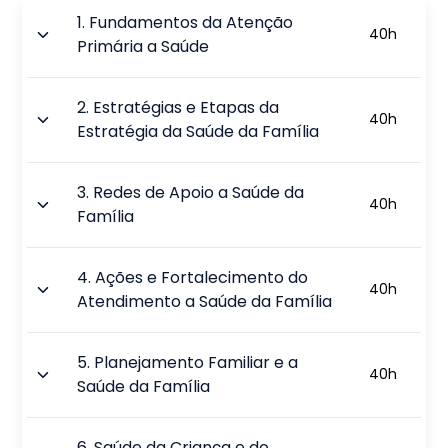
1
.
Fundamentos da Atenção
40
h
Primária a Saúde
2
.
Estratégias e Etapas da
40
h
Estratégia da Saúde da Família
3
.
Redes de Apoio a Saúde da
40
h
Família
4
.
Ações e Fortalecimento do
40
h
Atendimento a Saúde da Família
5
.
Planejamento Familiar e a
40
h
Saúde da Família
6
.
Saúde da Criança e do