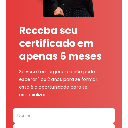
Receba seu
certificado em
apenas 6 meses
Se você tem urgência e não pode
esperar 1 ou 2 anos para se formar,
essa é a oportunidade para se
especializar.