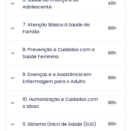
40
h
Adolescente
7
.
Atenção Básica à Saúde da
80
h
Família
8
.
Prevenção e Cuidados com a
80
h
Saúde Feminina
9
.
Doenças e a Assistência em
80
h
Enfermagem para o Adulto
10
.
Humanização e Cuidados com
80
h
o Idoso
11
.
Sistema Único de Saúde (SUS)
80
h