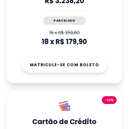
R$ 3.238,20
PARCELADO
18
x
R$ 359,80
18
x
R$ 179,90
MATRICULE-SE COM BOLETO
-10%
Cartão de Crédito