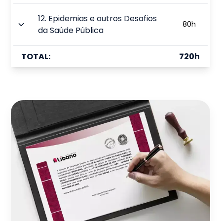
12
.
Epidemias e outros Desafios
80
h
da Saúde Pública
TOTAL:
720
h