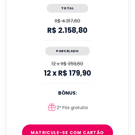
TOTAL
R$ 4.317,60
R$ 2.158,80
PARCELADO
12
x
R$ 359,80
12
x
R$ 179,90
BÔNUS:
2ª Pós gratuita
MATRICULE-SE COM CARTÃO