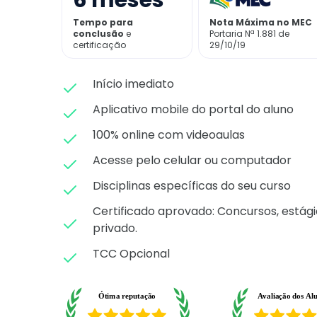
6
meses
Tempo para
Nota Máxima no MEC
conclusão
e
Portaria Nª 1.881 de
certificação
29/10/19
Início imediato
Aplicativo mobile do portal do aluno
100% online com videoaulas
Acesse pelo celular ou computador
Disciplinas específicas do seu curso
Certificado aprovado: C
oncursos, estági
privado.
TCC Opcional