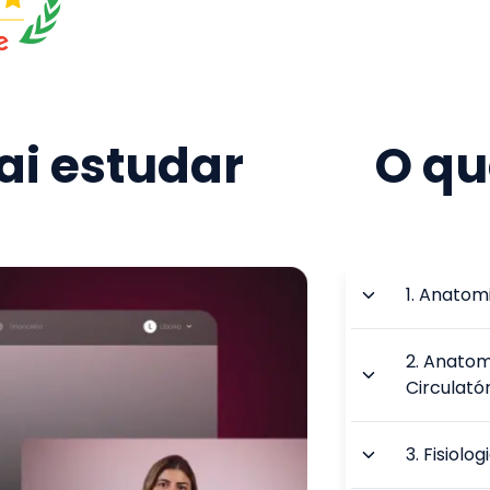
i estudar
O qu
1
.
Anatomi
2
.
Anatomi
Circulatór
3
.
Fisiolo