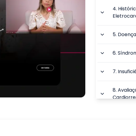
4
.
Históri
Eletroca
5
.
Doença
6
.
Síndro
7
.
Insufic
8
.
Avalia
Cardiorre
9
.
Reabili
TOTAL: