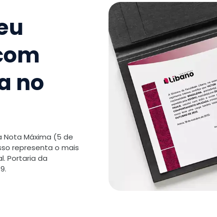
seu
 com
a no
 a Nota Máxima (5 de
isso representa o mais
. Portaria da
9.