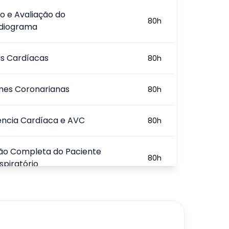
co e Avaliação do
80
h
rdiograma
s Cardíacas
80
h
mes Coronarianas
80
h
iência Cardíaca e AVC
80
h
ção Completa do Paciente
80
h
spiratório
tação Cardíaca
80
h
720
h