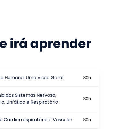
e irá aprender
a Humana: Uma Visão Geral
80
h
a dos Sistemas Nervoso,
80
h
io, Linfático e Respiratório
gia Cardiorrespiratória e Vascular
80
h