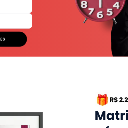
SES
Matr