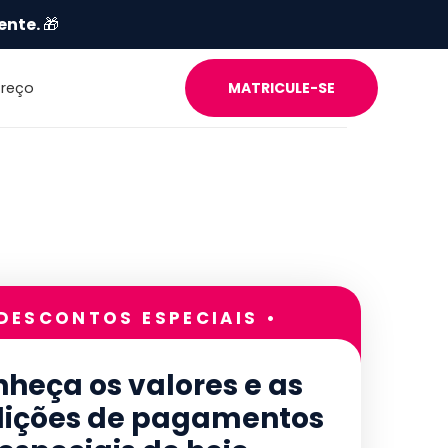
ente.
🎁
Preço
MATRICULE-SE
 DESCONTOS ESPECIAIS •
heça os valores e as
ições de pagamentos