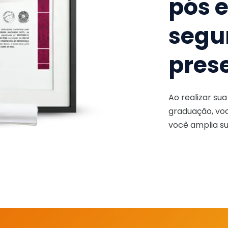
pós 
segu
pres
Ao realizar su
graduação, voc
você amplia su