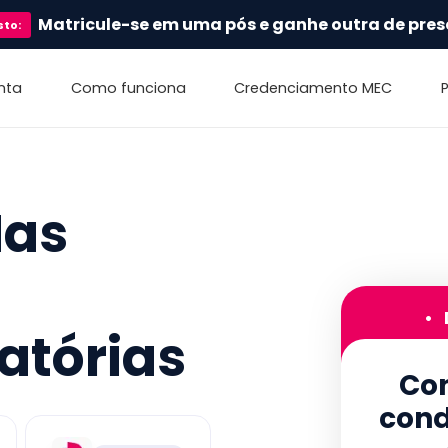
Matricule-se em uma pós e ganhe outra de pres
sto
:
nta
Como funciona
Credenciamento MEC
Nas
•
atórias
Con
cond