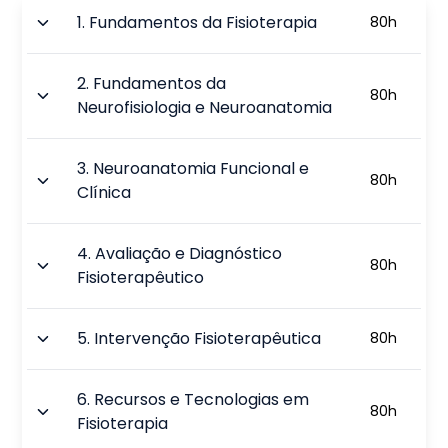
1
.
Fundamentos da Fisioterapia
80
h
2
.
Fundamentos da
80
h
Neurofisiologia e Neuroanatomia
3
.
Neuroanatomia Funcional e
80
h
Clínica
4
.
Avaliação e Diagnóstico
80
h
Fisioterapêutico
5
.
Intervenção Fisioterapêutica
80
h
6
.
Recursos e Tecnologias em
80
h
Fisioterapia