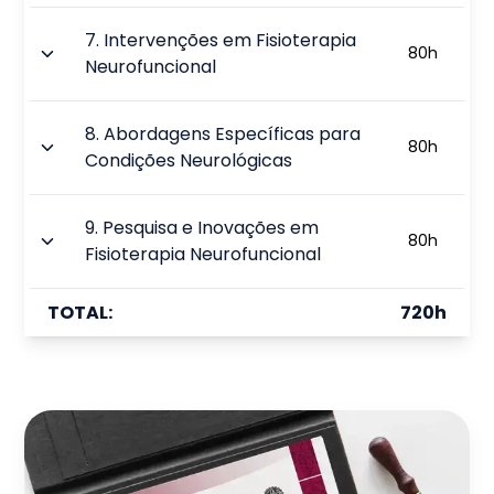
7
.
Intervenções em Fisioterapia
80
h
Neurofuncional
8
.
Abordagens Específicas para
80
h
Condições Neurológicas
9
.
Pesquisa e Inovações em
80
h
Fisioterapia Neurofuncional
TOTAL:
720
h