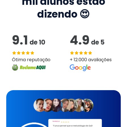
mil
alunos estão
dizendo 😍
9.1
4.9
de
10
de
5
Ótima reputação
+ 12.000 avaliações