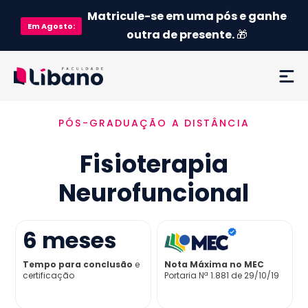
Matricule-se em uma pós e ganhe
Em
Agosto
:
outra de presente.
🎁
PÓS-GRADUAÇÃO A DISTÂNCIA
Ementa
Fisioterapia
Como funciona
Neurofuncional
Credenciamento MEC
6
meses
Preço
Tempo para conclusão
e
Nota Máxima no MEC
certificação
Portaria Nª 1.881 de 29/10/19
Já sou aluno