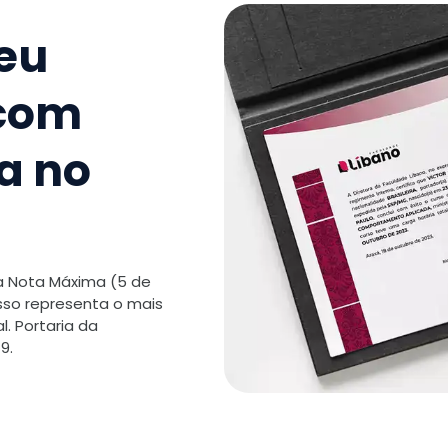
TOTAL:
seu
 com
a no
 a Nota Máxima (5 de
isso representa o mais
. Portaria da
9.