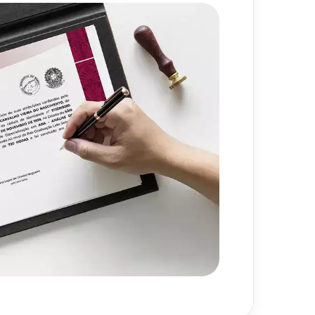
720
h