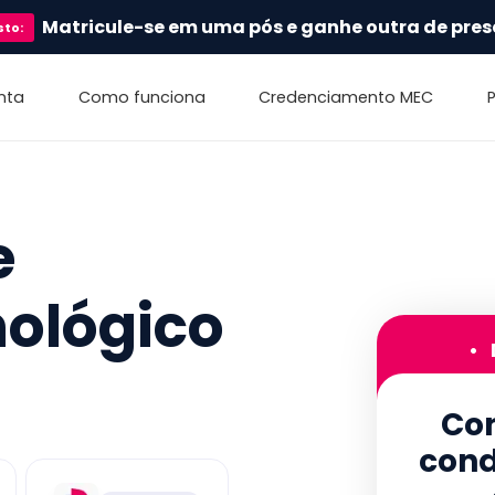
Matricule-se em uma pós e ganhe outra de pres
sto
:
nta
Como funciona
Credenciamento MEC
e
ológico
•
Con
cond