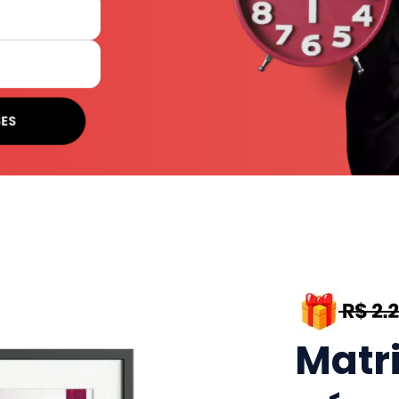
SES
Matr