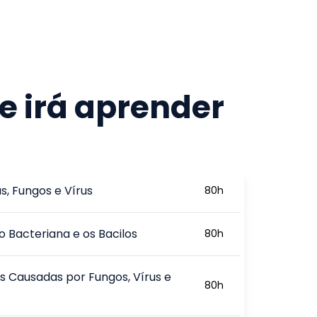
e irá aprender
s, Fungos e Vírus
80
h
o Bacteriana e os Bacilos
80
h
 Causadas por Fungos, Vírus e
80
h