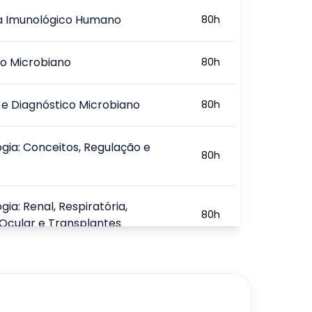
a Imunológico Humano
80
h
o Microbiano
80
h
 e Diagnóstico Microbiano
80
h
gia: Conceitos, Regulação e
80
h
gia: Renal, Respiratória,
80
h
 Ocular e Transplantes
urança Laboratorial e
80
h
ógica