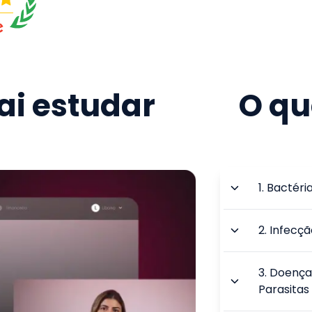
i estudar
O qu
1
.
Bactéria
2
.
Infecçã
3
.
Doenças
Parasitas