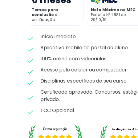
6
meses
Tempo para
Nota Máxima no MEC
conclusão
e
Portaria Nª 1.881 de
certificação
29/10/19
Início imediato
Aplicativo mobile do portal do aluno
100% online com videoaulas
Acesse pelo celular ou computador
Disciplinas específicas do seu curso
Certificado aprovado: C
oncursos, estági
privado.
TCC Opcional