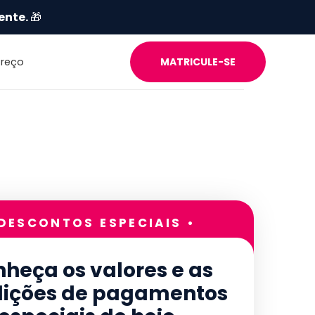
ente.
🎁
Preço
MATRICULE-SE
 DESCONTOS ESPECIAIS •
heça os valores e as
ições de pagamentos