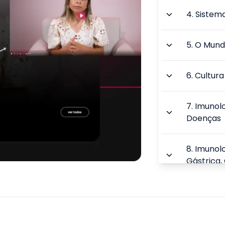
4
.
Sistem
5
.
O Mund
6
.
Cultura
7
.
Imunolo
Doenças
8
.
Imunolo
Gástrica,
9
.
Biosseg
Epidemiol