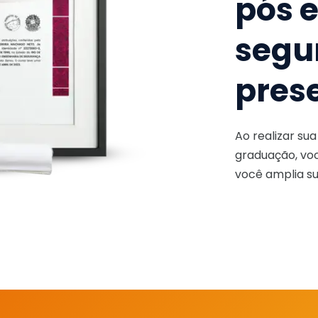
pós 
segu
pres
Ao realizar su
graduação, voc
você amplia su