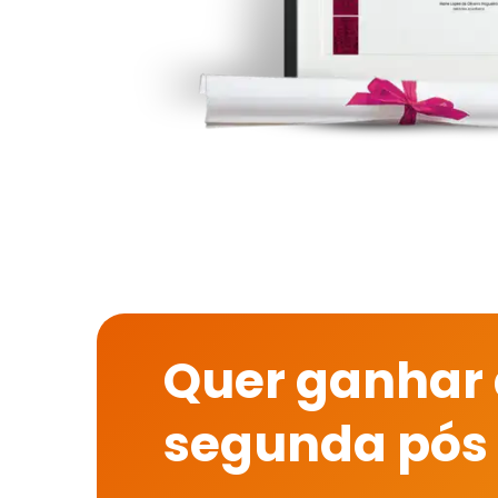
Quer ganhar
segunda pós 