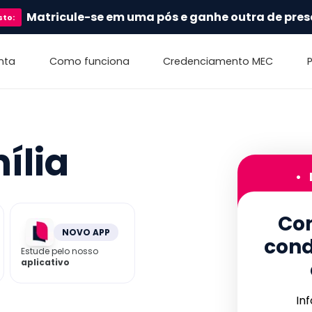
Matricule-se em uma pós e ganhe outra de pres
sto
:
nta
Como funciona
Credenciamento MEC
ília
•
Con
NOVO APP
cond
Estude pelo nosso
aplicativo
In