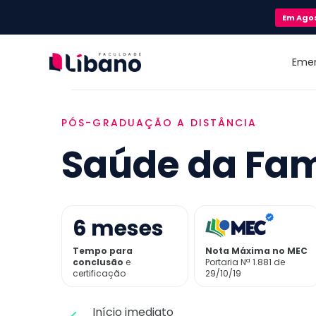
Em
Ago
Eme
PÓS-GRADUAÇÃO A DISTÂNCIA
Saúde da Fam
6
meses
Tempo para
Nota Máxima no MEC
conclusão
e
Portaria Nª 1.881 de
certificação
29/10/19
Início imediato