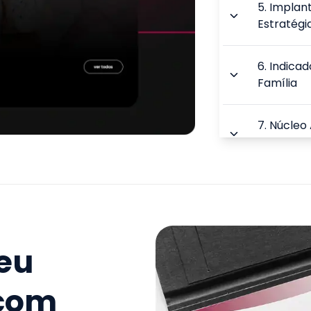
5
.
Implan
Estratégi
6
.
Indicad
Família
7
.
Núcleo 
Atenção 
8
.
Estraté
9
.
Sistema
seu
TOTAL:
 com