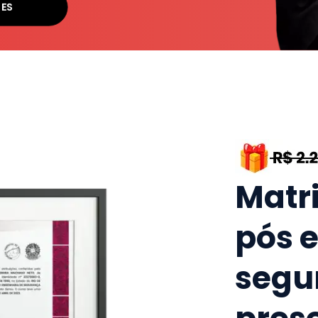
SES
Matr
pós 
segu