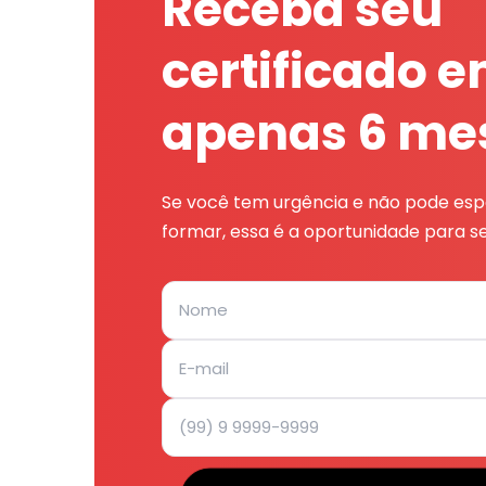
Receba seu
certificado 
apenas 6 me
Se você tem urgência e não pode espe
formar, essa é a oportunidade para se