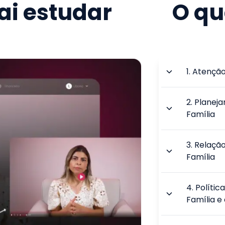
i estudar
O qu
1
.
Atenção
2
.
Planeja
Família
3
.
Relação
Família
4
.
Polític
Família 