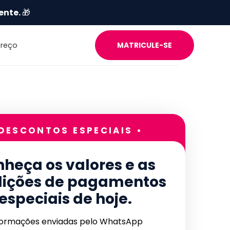
ente.
🎁
Preço
MATRICULE-SE
 DESCONTOS ESPECIAIS •
heça os valores e as
ições de pagamentos
especiais de hoje.
formações enviadas pelo WhatsApp