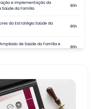
tação e Implementação da
80
h
a Saúde da Família
ores da Estratégia Saúde da
80
h
Ampliado de Saúde da Família e
80
h
Básica
gias Aplicadas à Atenção Básica
80
h
 Único de Saúde (SUS)
80
h
720
h