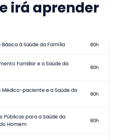
e irá aprender
 Básica à Saúde da Família
80
h
mento Familiar e a Saúde da
80
h
 Médico-paciente e a Saúde da
80
h
as Públicas para a Saúde da
80
h
e do Homem