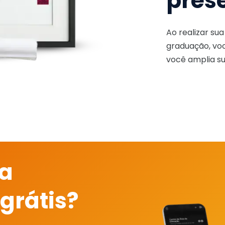
pres
Ao realizar su
graduação, voc
você amplia su
 a
grátis?