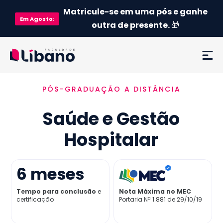
Matricule-se em uma pós e ganhe
Em
Agosto
:
outra de presente.
🎁
PÓS-GRADUAÇÃO A DISTÂNCIA
Ementa
Saúde e Gestão
Como funciona
Hospitalar
Credenciamento MEC
6
meses
Preço
Tempo para conclusão
e
Nota Máxima no MEC
certificação
Portaria Nª 1.881 de 29/10/19
Já sou aluno