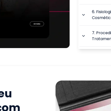
6
.
Fisiolo
Cosmétic
7
.
Proced
Tratament
8
.
Fundame
9
.
Princip
Faciais
seu
10
.
Aplica
Prática 
 com
TOTAL: