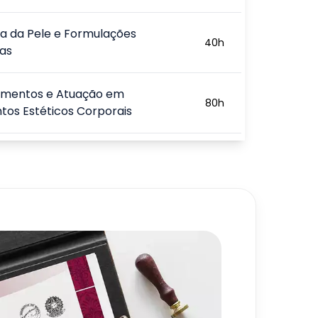
gia da Pele e Formulações
40
h
as
imentos e Atuação em
80
h
os Estéticos Corporais
ntos da Estética Facial
80
h
ais Procedimentos Estéticos
80
h
ção da Terapia Capilar e sua
80
h
no Mercado
720
h