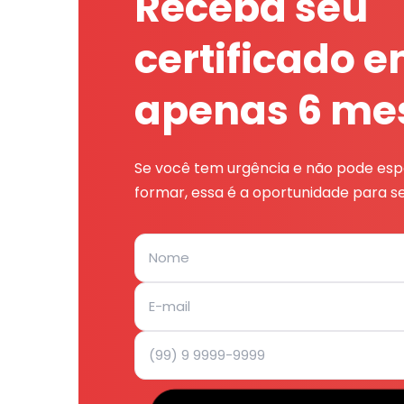
Receba seu
certificado 
apenas 6 me
Se você tem urgência e não pode espe
formar, essa é a oportunidade para se