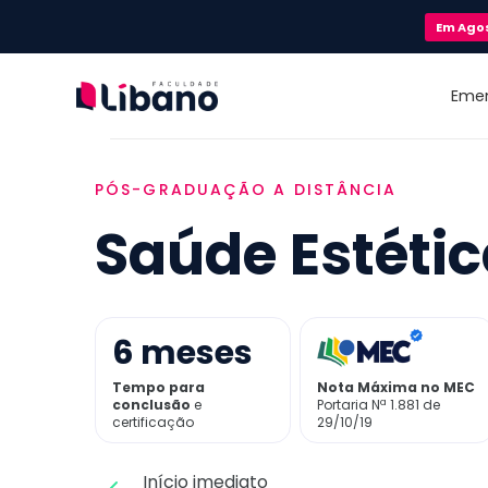
Em
Ago
Eme
PÓS-GRADUAÇÃO A DISTÂNCIA
Saúde Estéti
6
meses
Tempo para
Nota Máxima no MEC
conclusão
e
Portaria Nª 1.881 de
certificação
29/10/19
Início imediato