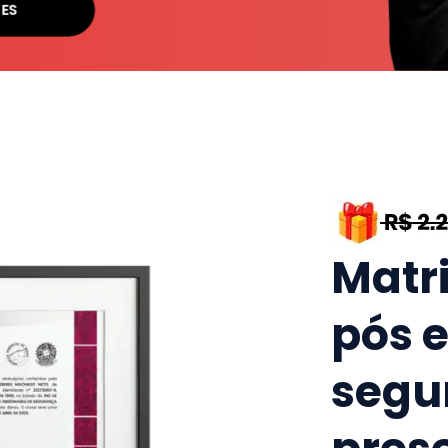
SES
Matr
pós 
segu