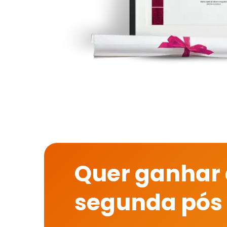
Quer ganhar
segunda pós 