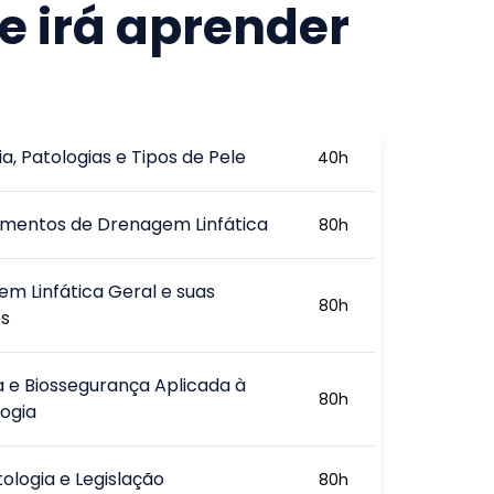
e irá aprender
, Patologias e Tipos de Pele
40
h
imentos de Drenagem Linfática
80
h
m Linfática Geral e suas
80
h
es
a e Biossegurança Aplicada à
80
h
ogia
logia e Legislação
80
h