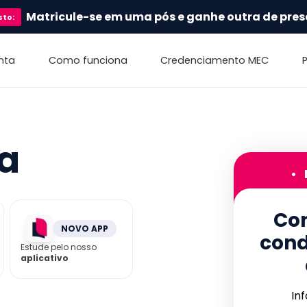
Matricule-se em uma pós e ganhe outra de pres
sto
:
nta
Como funciona
Credenciamento MEC
ca
•
Con
NOVO APP
cond
Estude pelo nosso
aplicativo
In