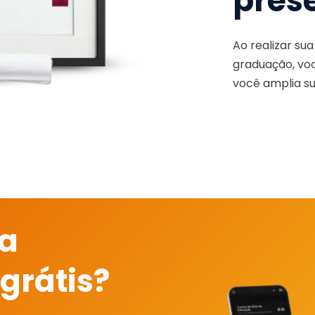
pres
Ao realizar su
graduação, voc
você amplia su
 a
grátis?