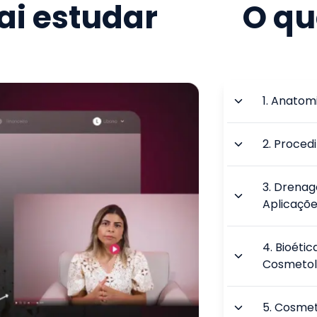
i estudar
O qu
1
.
Anatomia
2
.
Proced
3
.
Drenage
Aplicaçõ
4
.
Bioétic
Cosmetol
5
.
Cosmeto