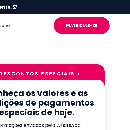
ente.
🎁
Preço
MATRICULE-SE
 DESCONTOS ESPECIAIS •
heça os valores e as
ições de pagamentos
especiais de hoje.
formações enviadas pelo WhatsApp