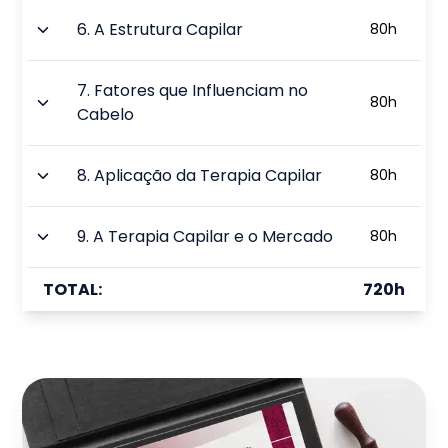
6
.
A Estrutura Capilar
80
h
7
.
Fatores que Influenciam no
80
h
Cabelo
8
.
Aplicação da Terapia Capilar
80
h
9
.
A Terapia Capilar e o Mercado
80
h
TOTAL:
720
h