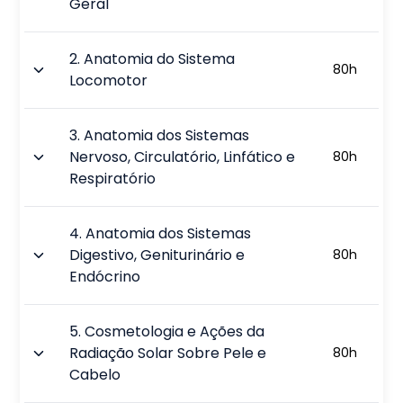
Geral
2
.
Anatomia do Sistema
80
h
Locomotor
3
.
Anatomia dos Sistemas
Nervoso, Circulatório, Linfático e
80
h
Respiratório
4
.
Anatomia dos Sistemas
Digestivo, Geniturinário e
80
h
Endócrino
5
.
Cosmetologia e Ações da
Radiação Solar Sobre Pele e
80
h
Cabelo