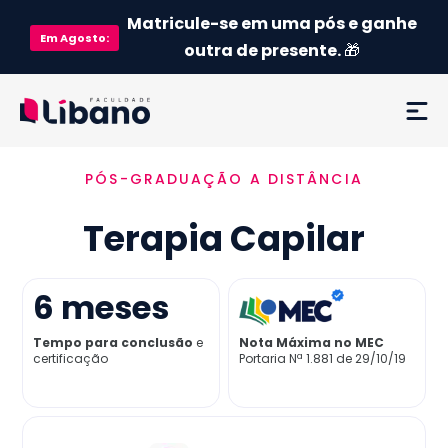
Matricule-se em uma pós e ganhe
Em
Agosto
:
outra de presente.
🎁
PÓS-GRADUAÇÃO A DISTÂNCIA
Ementa
Terapia Capilar
Como funciona
Credenciamento MEC
6
meses
Tempo para conclusão
e
Nota Máxima no MEC
Preço
certificação
Portaria Nª 1.881 de 29/10/19
Já sou aluno