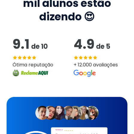
mil
alunos estão
dizendo 😍
9.1
4.9
de
10
de
5
Ótima reputação
+ 12.000 avaliações