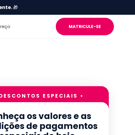
ente.
🎁
Preço
MATRICULE-SE
 DESCONTOS ESPECIAIS •
heça os valores e as
ições de pagamentos