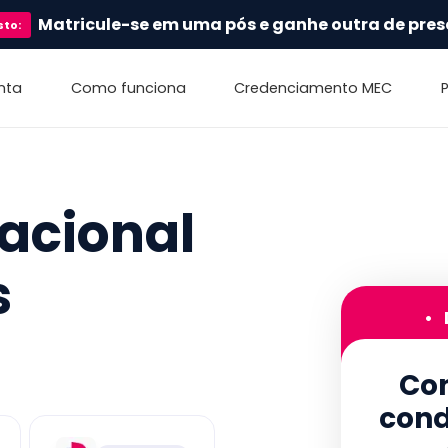
Matricule-se em uma pós e ganhe outra de pres
sto
:
nta
Como funciona
Credenciamento MEC
acional
s
•
Con
cond