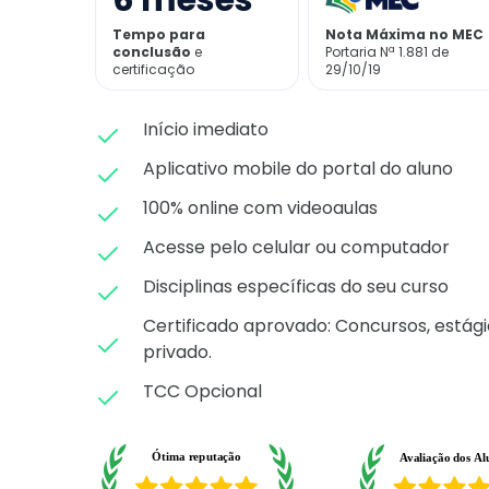
6
meses
Tempo para
Nota Máxima no MEC
conclusão
e
Portaria Nª 1.881 de
certificação
29/10/19
Início imediato
Aplicativo mobile do portal do aluno
100% online com videoaulas
Acesse pelo celular ou computador
Disciplinas específicas do seu curso
Certificado aprovado: C
oncursos, estági
privado.
TCC Opcional