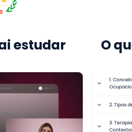
i estudar
O qu
1
.
Conceit
Ocupacio
2
.
Tipos d
3
.
Terapia
Contexto