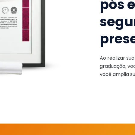
pós 
segu
pres
Ao realizar su
graduação, voc
você amplia su