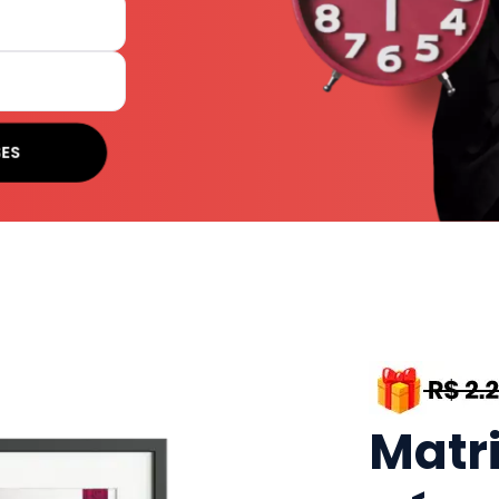
SES
Matr