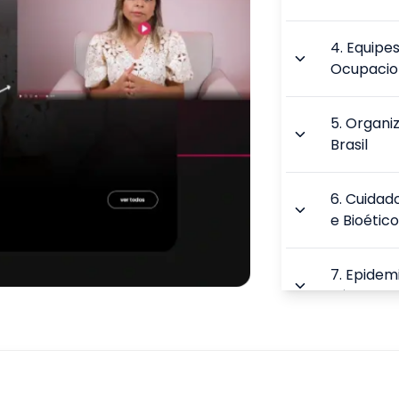
4
.
Equipes
Ocupacio
5
.
Organiz
Brasil
6
.
Cuidado
e Bioétic
7
.
Epidemi
Pública
8
.
Humani