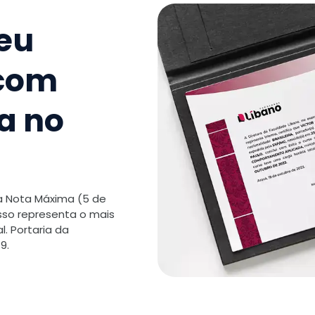
9
.
Primeir
seu
10
.
Princíp
Saúde
 com
11
.
Infecçõ
a no
TOTAL:
 a Nota Máxima (5 de
isso representa o mais
. Portaria da
9.