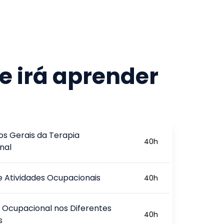
e irá aprender
os Gerais da Terapia
40
h
nal
e Atividades Ocupacionais
40
h
 Ocupacional nos Diferentes
40
h
s