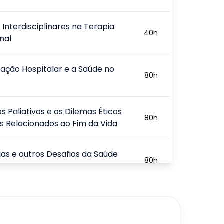
 Interdisciplinares na Terapia
40
h
nal
ação Hospitalar e a Saúde no
80
h
s Paliativos e os Dilemas Éticos
80
h
os Relacionados ao Fim da Vida
as e outros Desafios da Saúde
80
h
zação da Saúde
80
h