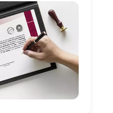
os Socorros
80
h
ios e Políticas de Gestão da
80
h
es e a Segurança Hospitalar
80
h
720
h