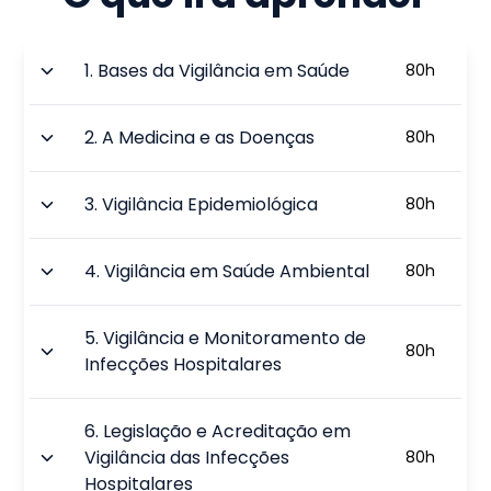
1
.
Bases da Vigilância em Saúde
80
h
2
.
A Medicina e as Doenças
80
h
3
.
Vigilância Epidemiológica
80
h
4
.
Vigilância em Saúde Ambiental
80
h
5
.
Vigilância e Monitoramento de
80
h
Infecções Hospitalares
6
.
Legislação e Acreditação em
Vigilância das Infecções
80
h
Hospitalares