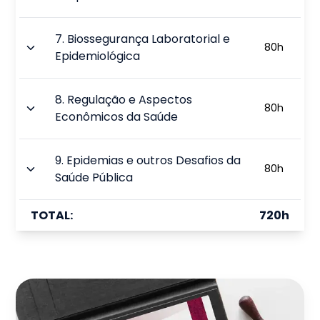
7
.
Biossegurança Laboratorial e
80
h
Epidemiológica
8
.
Regulação e Aspectos
80
h
Econômicos da Saúde
9
.
Epidemias e outros Desafios da
80
h
Saúde Pública
TOTAL:
720
h