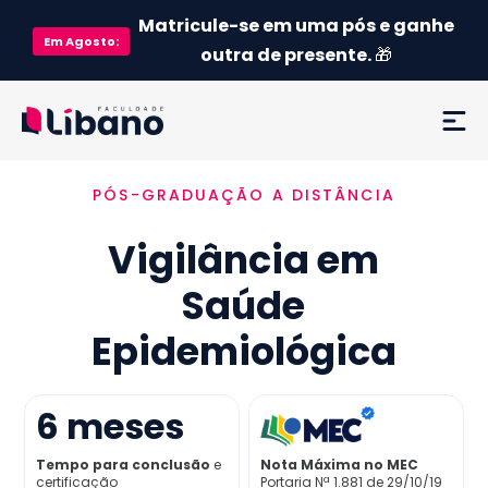
Matricule-se em uma pós e ganhe
Em
Agosto
:
outra de presente.
🎁
PÓS-GRADUAÇÃO A DISTÂNCIA
Ementa
Vigilância em
Como funciona
Saúde
Credenciamento MEC
Epidemiológica
Preço
6
meses
Já sou aluno
Tempo para conclusão
e
Nota Máxima no MEC
certificação
Portaria Nª 1.881 de 29/10/19