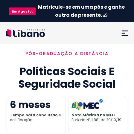
Matricule-se em uma pós e ganhe
Em
Agosto
:
outra de presente.
🎁
PÓS-GRADUAÇÃO A DISTÂNCIA
Ementa
Políticas Sociais E
Como funciona
Seguridade Social
Credenciamento MEC
6
meses
Preço
Tempo para conclusão
e
Nota Máxima no MEC
certificação
Portaria Nª 1.881 de 29/10/19
Já sou aluno