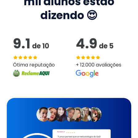
mil
alunos estão
dizendo 😍
9.1
4.9
de
10
de
5
Ótima reputação
+ 12.000 avaliações